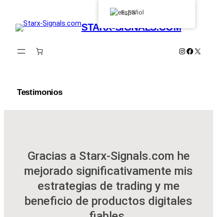
Saltar
Español
al
STARX-SIGNALS.COM
contenido
Instagram
Faceboo
X
Testimonios
Gracias a Starx-Signals.com he
mejorado significativamente mis
estrategias de trading y me
beneficio de productos digitales
fiables.