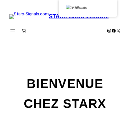
Aller
Français
au
STARX-SIGNALS.COM
contenu
Instagram
Faceboo
X
BIENVENUE
CHEZ STARX