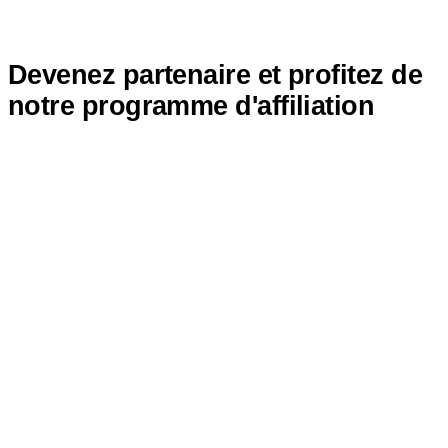
Devenez partenaire et profitez de
notre programme d'affiliation
Starx-Signals.com allie la passion du trading à l'innovation
numérique. Notre mission est d'offrir aux traders des produits
numériques de qualité et de promouvoir des partenariats
durables grâce à notre programme d'affiliation.